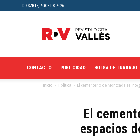
DISSABTE, AGOST 8, 2026
Revista
Digital
del
Vallès
CONTACTO
PUBLICIDAD
BOLSA DE TRABAJO
Inicio
Política
El cementerio de Montcada se inte
El cemente
espacios d