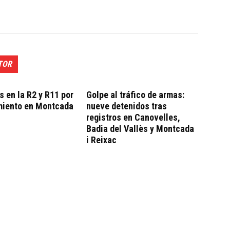
TOR
 en la R2 y R11 por
Golpe al tráfico de armas:
miento en Montcada
nueve detenidos tras
registros en Canovelles,
Badia del Vallès y Montcada
i Reixac