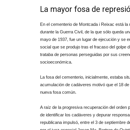
La mayor fosa de represió
En el cementerio de Montcada i Reixac está la 
durante la Guerra Civil, de la que sólo queda un
mayo de 1937, fue un lugar de ejecución y se en
social que se produjo tras el fracaso del golpe 
trataba de personas perseguidas por sus creencia
socioeconómica.
La fosa del cementerio, inicialmente, estaba situ
acumulación de cadáveres motivó que el 18 de 
nueva fosa común.
A raíz de la progresiva recuperación del orden p
de identificar los cadáveres y depurar responsa
republicana impulsó, entre el 3 de septiembre d
por el juez especial Josep Ma. Bertran de Quin