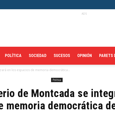
ADS
POLÍTICA
SOCIEDAD
SUCESOS
OPINIÓN
PARETS 
grará en los espacios de memoria democrática...
Política
rio de Montcada se integ
e memoria democrática d