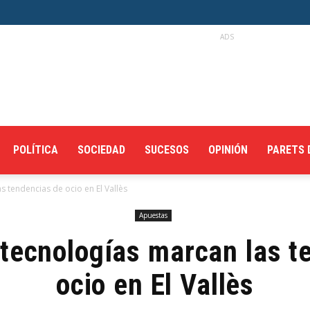
ADS
POLÍTICA
SOCIEDAD
SUCESOS
OPINIÓN
PARETS 
s tendencias de ocio en El Vallès
Apuestas
 tecnologías marcan las t
ocio en El Vallès