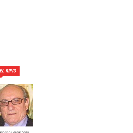
EL RIPIO
ancisco Barbachano