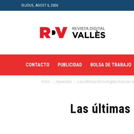
DIJOUS, AGOST 6, 2026
Revista
Digital
del
Vallès
CONTACTO
PUBLICIDAD
BOLSA DE TRABAJO
Inicio
Apuestas
Las últimas tecnologías marcan la
Las últimas