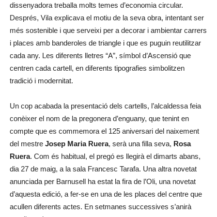
dissenyadora treballa molts temes d’economia circular.
Després, Vila explicava el motiu de la seva obra, intentant ser
més sostenible i que serveixi per a decorar i ambientar carrers
i places amb banderoles de triangle i que es puguin reutilitzar
cada any. Les diferents lletres “A”, símbol d’Ascensió que
centren cada cartell, en diferents tipografies simbolitzen
tradició i modernitat.
Un cop acabada la presentació dels cartells, l’alcaldessa feia
conèixer el nom de la pregonera d’enguany, que tenint en
compte que es commemora el 125 aniversari del naixement
del mestre
Josep Maria Ruera
, serà una filla seva,
Rosa
Ruera
. Com és habitual, el pregó es llegirà el dimarts abans,
dia 27 de maig, a la sala Francesc Tarafa. Una altra novetat
anunciada per Barnusell ha estat la fira de l’Oli, una novetat
d’aquesta edició, a fer-se en una de les places del centre que
acullen diferents actes. En setmanes successives s’anirà