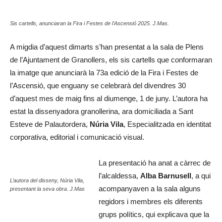
Sis cartells, anunciaran la Fira i Festes de l’Ascensió 2025. J.Mas.
A migdia d’aquest dimarts s’han presentat a la sala de Plens
de l’Ajuntament de Granollers, els sis cartells que conformaran
la imatge que anunciarà la 73a edició de la Fira i Festes de
l’Ascensió, que enguany se celebrarà del divendres 30
d’aquest mes de maig fins al diumenge, 1 de juny. L’autora ha
estat la dissenyadora granollerina, ara domiciliada a Sant
Esteve de Palautordera,
Núria Vila
, Especialitzada en identitat
corporativa, editorial i comunicació visual.
La presentació ha anat a càrrec de
l’alcaldessa,
Alba Barnusell
, a qui
L’autora del disseny, Núria Vila,
acompanyaven a la sala alguns
presentant la seva obra. J.Mas
regidors i membres els diferents
grups polítics, qui explicava que la