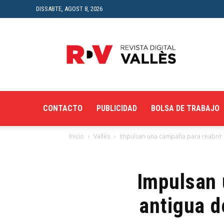
DISSABTE, AGOST 8, 2026
Revista
Digital
del
Vallès
CONTACTO
PUBLICIDAD
BOLSA DE TRABAJO
Inicio
Vallès
Impulsan una campaña para reabrir l
Impulsan 
antigua d