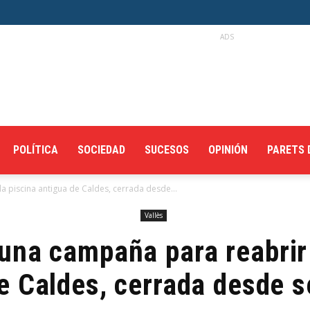
ADS
POLÍTICA
SOCIEDAD
SUCESOS
OPINIÓN
PARETS 
a piscina antigua de Caldes, cerrada desde...
Vallès
una campaña para reabrir 
e Caldes, cerrada desde 