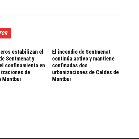
TOR
ros estabilizan el
El incendio de Sentmenat
 de Sentmenat y
continúa activo y mantiene
el confinamiento en
confinadas dos
nizaciones de
urbanizaciones de Caldes de
e Montbui
Montbui