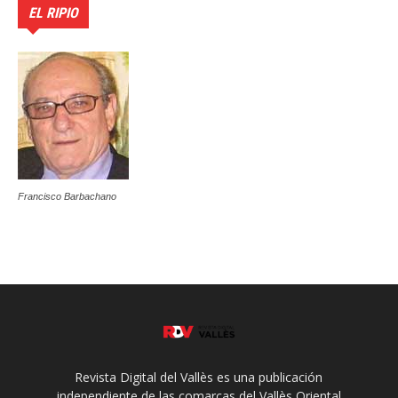
EL RIPIO
Francisco Barbachano
Revista Digital del Vallès es una publicación
independiente de las comarcas del Vallès Oriental