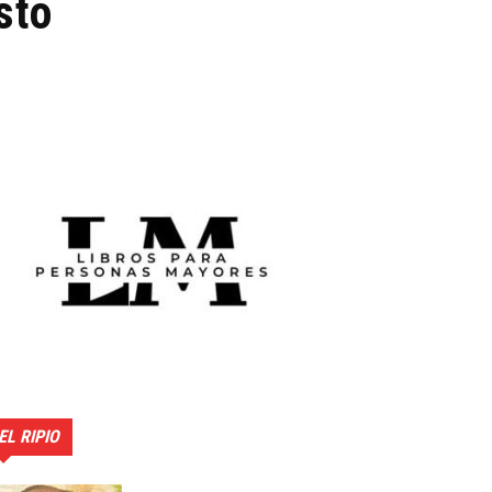
sto
EL RIPIO