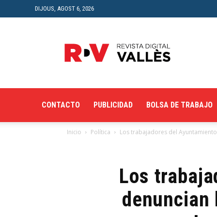
DIJOUS, AGOST 6, 2026
Revista
Digital
del
Vallès
CONTACTO
PUBLICIDAD
BOLSA DE TRABAJO
Inicio
Política
Los trabajadores del Ayuntamiento 
Los trabaja
denuncian l