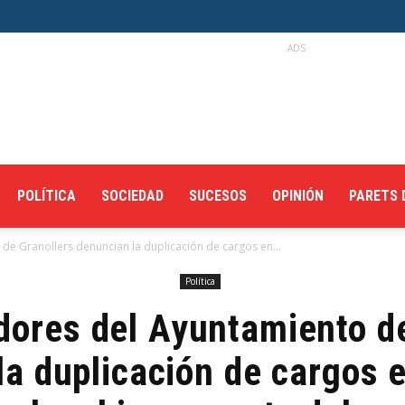
ADS
POLÍTICA
SOCIEDAD
SUCESOS
OPINIÓN
PARETS 
de Granollers denuncian la duplicación de cargos en...
Política
dores del Ayuntamiento d
a duplicación de cargos e