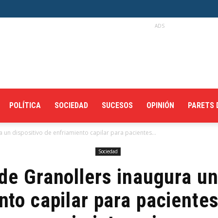
ADS
POLÍTICA
SOCIEDAD
SUCESOS
OPINIÓN
PARETS 
a un dispositivo de enfriamiento capilar para pacientes...
Sociedad
 de Granollers inaugura un
nto capilar para paciente