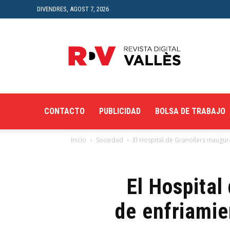
DIVENDRES, AGOST 7, 2026
Revista
Digital
del
Vallès
CONTACTO
PUBLICIDAD
BOLSA DE TRABAJO
Inicio
Sociedad
El Hospital de Granollers inaugur
El Hospital
de enfriamie