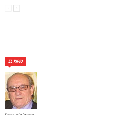
EL RIPIO
Francisco Barbachano