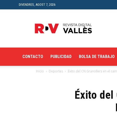
DIVENDRES, AGOST 7, 2026
Revista
Digital
del
Vallès
CONTACTO
PUBLICIDAD
BOLSA DE TRABAJO
Inicio
Deportes
Éxito del CN Granollers en el c
Éxito del