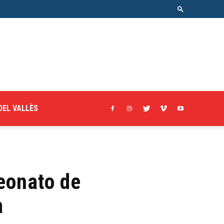
DEL VALLÈS
peonato de
a