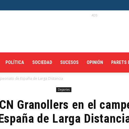
ADS
POLÍTICA
SOCIEDAD
SUCESOS
OPINIÓN
PARETS 
ampeonato de España de Larga Distancia
Deportes
 CN Granollers en el cam
España de Larga Distanci