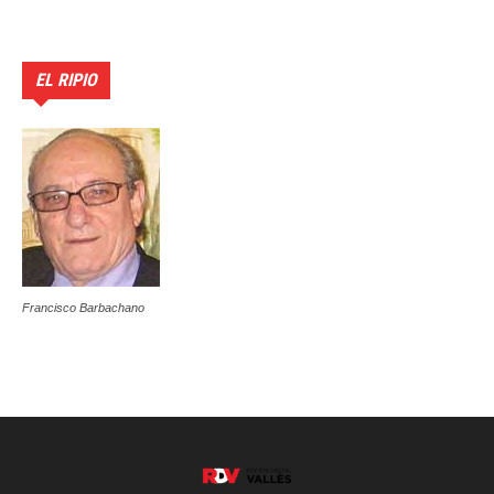
EL RIPIO
Francisco Barbachano