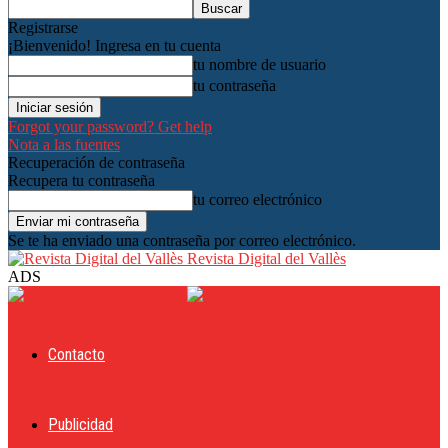
Registrarse
¡Bienvenido! Ingresa en tu cuenta
tu nombre de usuario
tu contraseña
Forgot your password? Get help
Nota a las fuentes
Recuperación de contraseña
Recupera tu contraseña
tu correo electrónico
Se te ha enviado una contraseña por correo electrónico.
Revista Digital del Vallès
ADS
Contacto
Publicidad