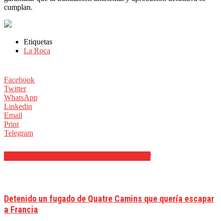
cumplan.
Etiquetas
La Roca
Facebook
Twitter
WhatsApp
Linkedin
Email
Print
Telegram
ARTÍCULOS RELACIONADOS
MÁS DEL AUTOR
Detenido un fugado de Quatre Camins que quería escapar
a Francia