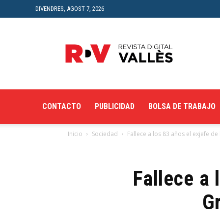
DIVENDRES, AGOST 7, 2026
Revista
Digital
del
Vallès
CONTACTO
PUBLICIDAD
BOLSA DE TRABAJO
Inicio
Sociedad
Fallece a los 83 años el exjefe de 
Fallece a 
G