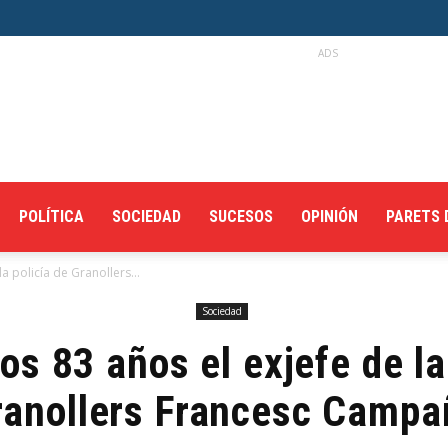
ADS
POLÍTICA
SOCIEDAD
SUCESOS
OPINIÓN
PARETS 
la policía de Granollers...
Sociedad
los 83 años el exjefe de la
ranollers Francesc Campa