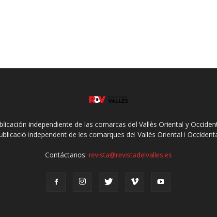
ublicación independiente de las comarcas del Vallès Oriental y Occidenta
ublicació independent de les comarques del Vallès Oriental i Occidenta
Contáctanos:
revista@revistadelvalles.es