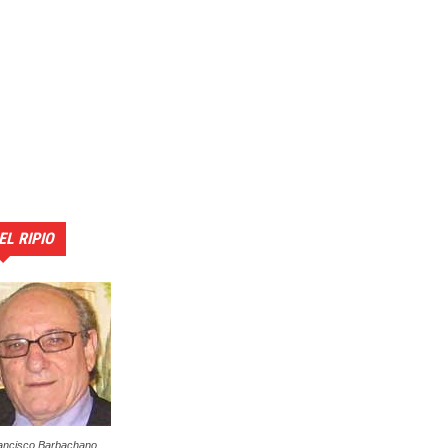
EL RIPIO
ancisco Barbachano