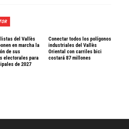
TOR
listas del Vallès
Conectar todos los polígonos
ponen en marcha la
industriales del Vallès
ón de sus
Oriental con carriles bici
 electorales para
costará 87 millones
ipales de 2027