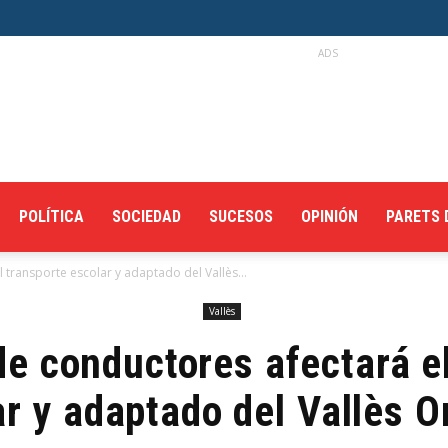
ADS
POLÍTICA
SOCIEDAD
SUCESOS
OPINIÓN
PARETS 
 transporte escolar y adaptado del Vallès...
Vallès
e conductores afectará e
r y adaptado del Vallès O