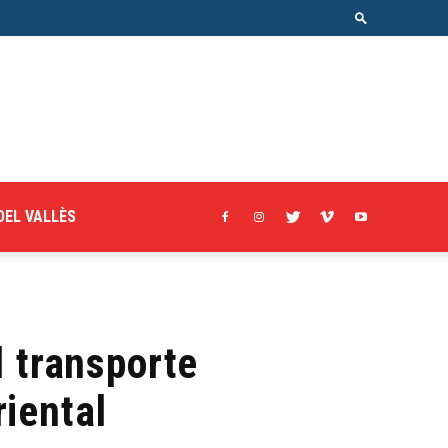
DEL VALLÈS
l transporte
riental