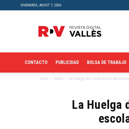
DIVENDRES, AGOST 7, 2026
Revista
Digital
del
Vallès
CONTACTO
PUBLICIDAD
BOLSA DE TRABAJO
Inicio
Vallès
La Huelga de conductores afectará el
La Huelga d
escola