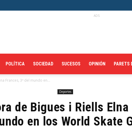
ADS
POLÍTICA
SOCIEDAD
SUCESOS
OPINIÓN
PARETS 
lna Frances, 3ª del mundo en...
Deportes
ra de Bigues i Riells Elna
undo en los World Skate