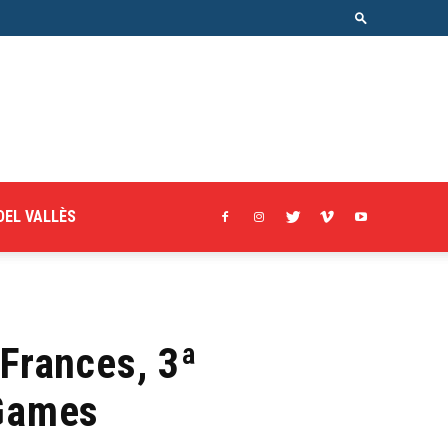
DEL VALLÈS
 Frances, 3ª
 Games