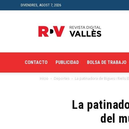
DIVENDRES, AGOST 7, 2026
Revista
Digital
del
Vallès
CONTACTO
PUBLICIDAD
BOLSA DE TRABAJO
Inicio
Deportes
La patinadora de Bigues i Riells E
La patinado
del m