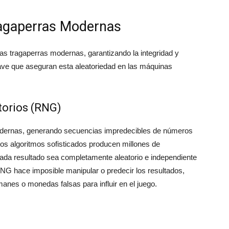
ragaperras Modernas
as tragaperras modernas, garantizando la integridad y
lave que aseguran esta aleatoriedad en las máquinas
orios (RNG)
odernas, generando secuencias impredecibles de números
tos algoritmos sofisticados producen millones de
da resultado sea completamente aleatorio e independiente
RNG hace imposible manipular o predecir los resultados,
manes o monedas falsas para influir en el juego.