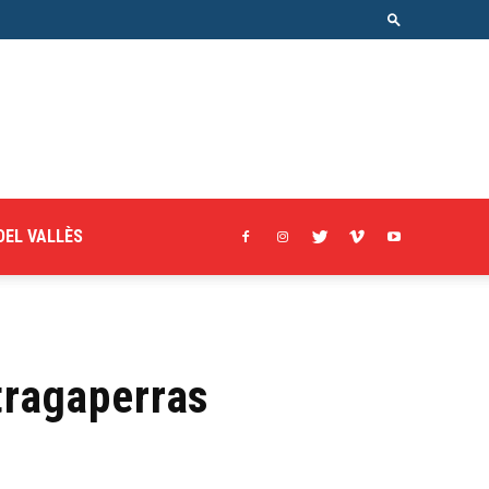
DEL VALLÈS
tragaperras