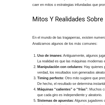
caer en mitos o estrategias infundadas que prom
Mitos Y Realidades Sobre 
En el mundo de las tragaperras, existen numero
Analizamos algunos de los más comunes:
Uso de imanes
: Antiguamente, algunos juga
La realidad es que las máquinas modernas e
Manipulación con celulares
: Hay quienes 
verdad, los resultados son generados aleato
Timing perfecto
: Otro mito sugiere que pre
De hecho, el resultado se determina instantán
Máquinas “calientes” o “frías”
: Muchos cr
que cada giro es independiente y aleatorio.
Sistemas de apuestas
: Algunos jugadores 