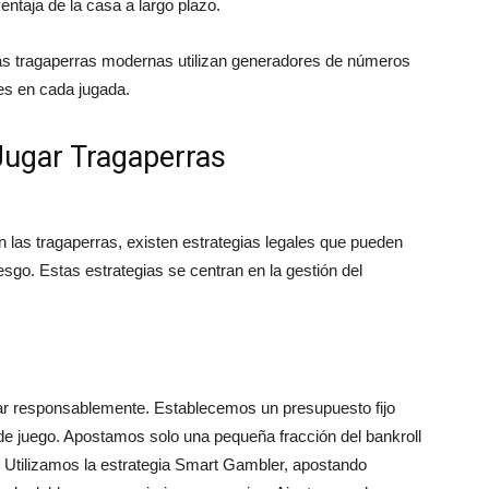
ntaja de la casa a largo plazo.
 las tragaperras modernas utilizan generadores de números
les en cada jugada.
Jugar Tragaperras
n las tragaperras, existen estrategias legales que pueden
iesgo. Estas estrategias se centran en la gestión del
gar responsablemente. Establecemos un presupuesto fijo
de juego. Apostamos solo una pequeña fracción del bankroll
. Utilizamos la estrategia Smart Gambler, apostando