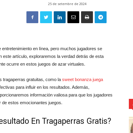
25 de setembre de 2024
e entretenimiento en línea, pero muchos jugadores se
En este artículo, exploraremos la verdad detrás de esta
nte ocurre en estos juegos de azar virtuales.
 tragaperras gratuitas, como la
sweet bonanza juega
ectivas para influir en los resultados. Además,
porcionaremos información valiosa para que los jugadores
ar de estos emocionantes juegos.
Resultado En Tragaperras Gratis?