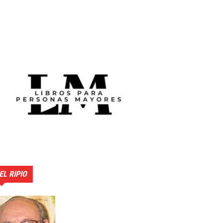
EL RIPIO