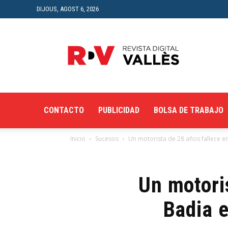
DIJOUS, AGOST 6, 2026
Revista
Digital
del
Vallès
CONTACTO
PUBLICIDAD
BOLSA DE TRABAJO
Inicio
Sucesos
Un motorista de 28 años fallece en 
Un motori
Badia e