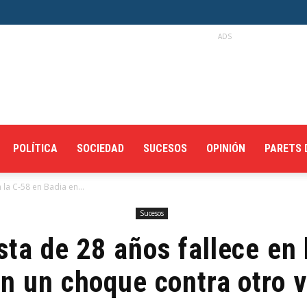
ADS
POLÍTICA
SOCIEDAD
SUCESOS
OPINIÓN
PARETS 
la C-58 en Badia en...
Sucesos
sta de 28 años fallece en 
n un choque contra otro 