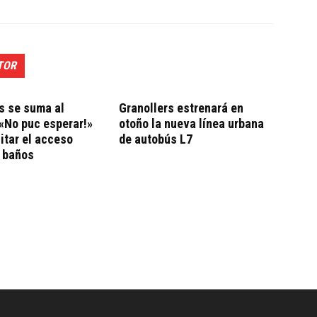
TOR
s se suma al
Granollers estrenará en
«No puc esperar!»
otoño la nueva línea urbana
litar el acceso
de autobús L7
a baños