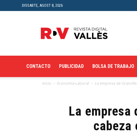
DISSABTE, AGOST 8, 2026
Revista
Digital
del
Vallès
CONTACTO
PUBLICIDAD
BOLSA DE TRABAJO
Inicio
Economía-Laboral
La empresa de Granoller
La empresa d
cabeza 