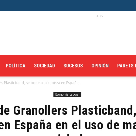
ADS
POLÍTICA
SOCIEDAD
SUCESOS
OPINIÓN
PARETS 
s Plasticband, se pone a la cabeza en España...
Economía-Laboral
e Granollers Plasticband,
en España en el uso de ma