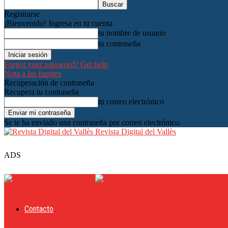
Registrarse
¡Bienvenido! Ingresa en tu cuenta
tu nombre de usuario
tu contraseña
Forgot your password? Get help
Nota a las fuentes
Recuperación de contraseña
Recupera tu contraseña
tu correo electrónico
Se te ha enviado una contraseña por correo electrónico.
Revista Digital del Vallès
ADS
Contacto