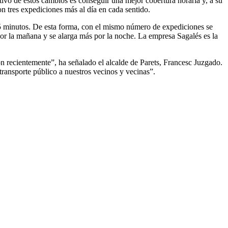
tivo de estos cambios es conseguir una mejor cobertura horaria y, a su
n tres expediciones más al día en cada sentido.
45 minutos. De esta forma, con el mismo número de expediciones se
por la mañana y se alarga más por la noche. La empresa Sagalés es la
ron recientemente”, ha señalado el alcalde de Parets, Francesc Juzgado.
ransporte público a nuestros vecinos y vecinas”.