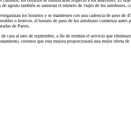
 cambios, los horarios se modificarán respecto a los anteriores. El obje
es de agosto también se aumenta el número de viajes de los autobuses, co
 reorganizan los horarios y se mantienen con una cadencia de paso de 
orables o festivos, el horario de paso de los autobuses comienza antes 
aradas de Parets.
de cara al mes de septiembre, a fin de restituir el servicio que elimina
tamiento, creemos que esta mejora proporcionará una mejor oferta de t