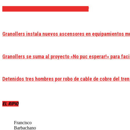
ARTÍCULOS RELACIONADOS
MÁS DEL AUTOR
Granollers instala nuevos ascensores en equipamientos mu
Granollers se suma al proyecto «No puc esperar!» para faci
Detenidos tres hombres por robo de cable de cobre del tren
EL RIPIO
Francisco
Barbachano