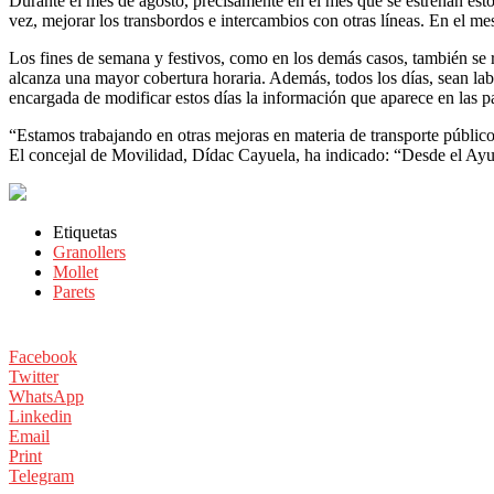
Durante el mes de agosto, precisamente en el mes que se estrenan estos
vez, mejorar los transbordos e intercambios con otras líneas. En el m
Los fines de semana y festivos, como en los demás casos, también se
alcanza una mayor cobertura horaria. Además, todos los días, sean lab
encargada de modificar estos días la información que aparece en las p
“Estamos trabajando en otras mejoras en materia de transporte público 
El concejal de Movilidad, Dídac Cayuela, ha indicado: “Desde el Ayun
Etiquetas
Granollers
Mollet
Parets
Facebook
Twitter
WhatsApp
Linkedin
Email
Print
Telegram