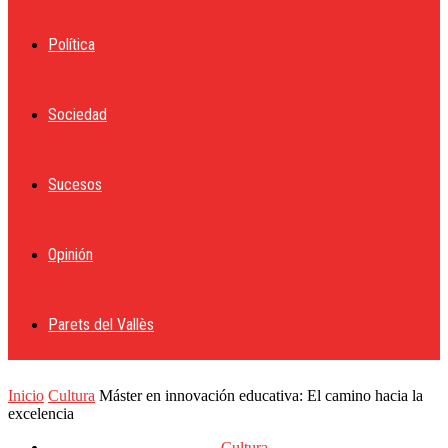
Política
tu correo electrónico
Sociedad
Sucesos
Opinión
Parets del Vallès
Inicio
Cultura
Máster en innovación educativa: El camino hacia la
excelencia
Cultura