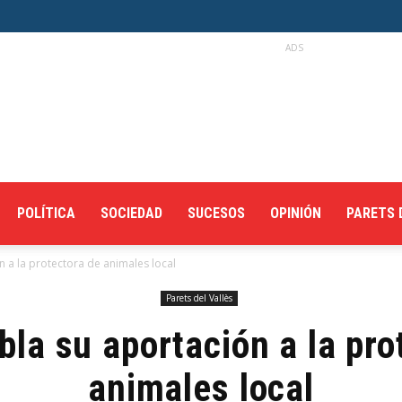
ADS
POLÍTICA
SOCIEDAD
SUCESOS
OPINIÓN
PARETS 
n a la protectora de animales local
Parets del Vallès
bla su aportación a la pro
animales local