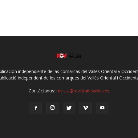
ublicación independiente de las comarcas del Vallès Oriental y Occidenta
ublicació independent de les comarques del Vallès Oriental i Occidenta
Contáctanos:
revista@revistadelvalles.es