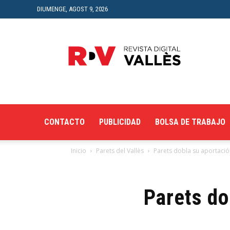
DIUMENGE, AGOST 9, 2026
Revista
Digital
del
Vallès
CONTACTO
PUBLICIDAD
BOLSA DE TRABAJO
Inicio
Parets del Vallès
Parets dobla su aportació
Parets do