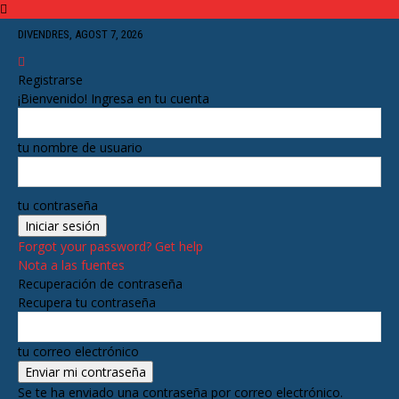
DIVENDRES, AGOST 7, 2026
Registrarse
¡Bienvenido! Ingresa en tu cuenta
tu nombre de usuario
tu contraseña
Forgot your password? Get help
Nota a las fuentes
Recuperación de contraseña
Recupera tu contraseña
tu correo electrónico
Se te ha enviado una contraseña por correo electrónico.