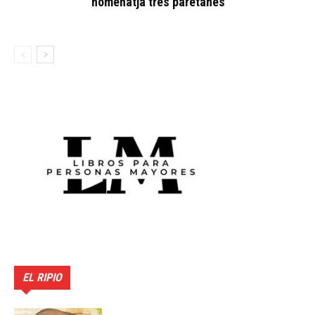
homenatja tres paretanes
EL RIPIO