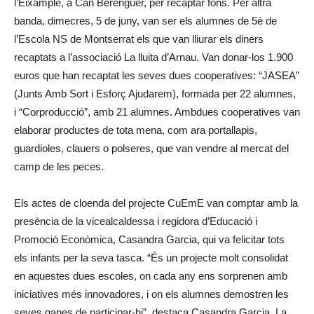
l’Eixample, a Can Berenguer, per recaptar fons. Per altra
banda, dimecres, 5 de juny, van ser els alumnes de 5è de
l’Escola NS de Montserrat els que van lliurar els diners
recaptats a l’associació La lluita d’Arnau. Van donar-los 1.900
euros que han recaptat les seves dues cooperatives: “JASEA”
(Junts Amb Sort i Esforç Ajudarem), formada per 22 alumnes,
i “Corproducció”, amb 21 alumnes. Ambdues cooperatives van
elaborar productes de tota mena, com ara portallapis,
guardioles, clauers o polseres, que van vendre al mercat del
camp de les peces.
Els actes de cloenda del projecte CuEmE van comptar amb la
presència de la vicealcaldessa i regidora d’Educació i
Promoció Econòmica, Casandra Garcia, qui va felicitar tots
els infants per la seva tasca. “És un projecte molt consolidat
en aquestes dues escoles, on cada any ens sorprenen amb
iniciatives més innovadores, i on els alumnes demostren les
seves ganes de participar-hi”, destaca Casandra Garcia. La