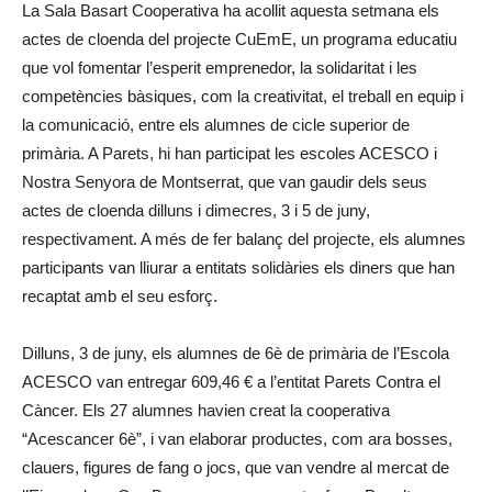
La Sala Basart Cooperativa ha acollit aquesta setmana els
actes de cloenda del projecte CuEmE, un programa educatiu
que vol fomentar l’esperit emprenedor, la solidaritat i les
competències bàsiques, com la creativitat, el treball en equip i
la comunicació, entre els alumnes de cicle superior de
primària. A Parets, hi han participat les escoles ACESCO i
Nostra Senyora de Montserrat, que van gaudir dels seus
actes de cloenda dilluns i dimecres, 3 i 5 de juny,
respectivament. A més de fer balanç del projecte, els alumnes
participants van lliurar a entitats solidàries els diners que han
recaptat amb el seu esforç.
Dilluns, 3 de juny, els alumnes de 6è de primària de l’Escola
ACESCO van entregar 609,46 € a l’entitat Parets Contra el
Càncer. Els 27 alumnes havien creat la cooperativa
“Acescancer 6è”, i van elaborar productes, com ara bosses,
clauers, figures de fang o jocs, que van vendre al mercat de