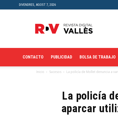
DIVENDRES, AGOST 7, 2026
Revista
Digital
del
Vallès
CONTACTO
PUBLICIDAD
BOLSA DE TRABAJO
Inicio
Sucesos
La policía de Mollet denuncia a var
La policía d
aparcar util