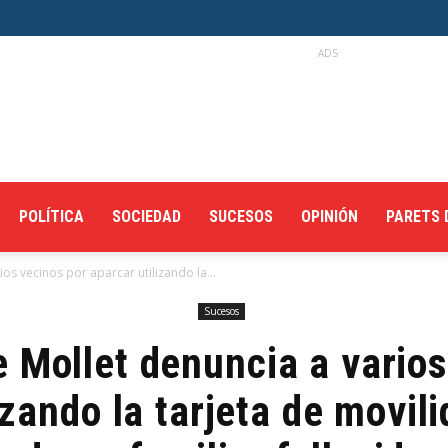
ADS
POLÍTICA
SOCIEDAD
SUCESOS
OPINIÓN
PARETS 
ios vecinos por aparcar utilizando la...
Sucesos
e Mollet denuncia a vario
izando la tarjeta de movil