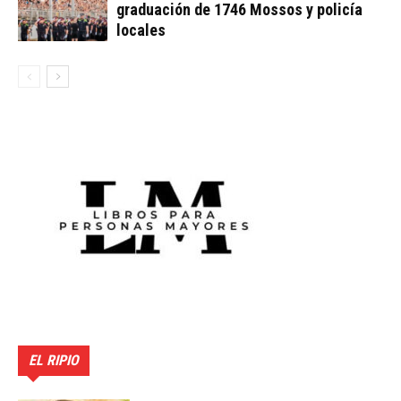
graduación de 1746 Mossos y policía
locales
EL RIPIO