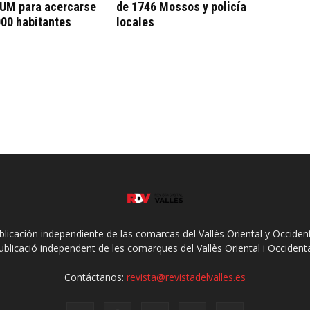
UM para acercarse
de 1746 Mossos y policía
000 habitantes
locales
ublicación independiente de las comarcas del Vallès Oriental y Occidenta
ublicació independent de les comarques del Vallès Oriental i Occidenta
Contáctanos:
revista@revistadelvalles.es