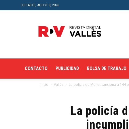
DISSABTE, AGOST 8, 2026
Revista
Digital
del
Vallès
CONTACTO
PUBLICIDAD
BOLSA DE TRABAJO
Inicio
Vallès
La policía de Mollet sanciona a 144 
La policía 
incumpl