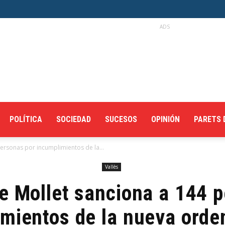
ADS
POLÍTICA
SOCIEDAD
SUCESOS
OPINIÓN
PARETS 
personas por incumplimientos de la...
Vallès
de Mollet sanciona a 144 
imientos de la nueva orde