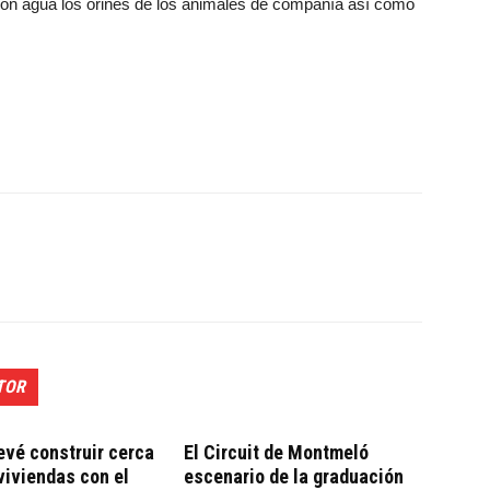
r con agua los orines de los animales de compañía así como
TOR
evé construir cerca
El Circuit de Montmeló
viviendas con el
escenario de la graduación