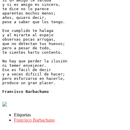
Si un amigo te saluda

y si es amigo es sincero,

te dice no lo parece

aparentas muchos menos;

años, quiero decir,

pese a saber que los tengo.

Ese cumplido te halaga

y al mirarte al espejo 

observas pocas arrugas,

que no detectan tus huesos;

pero a pesar de todo,

te sientes harto contento.

No hay que perder la ilusión

ni temer envejecer.

Eso es fácil de decir

y a veces difícil de hacer;

pero esforzarse en hacerlo,

produce un gran placer.

Francisco Barbachano
Etiquetas
Francisco Barbachano