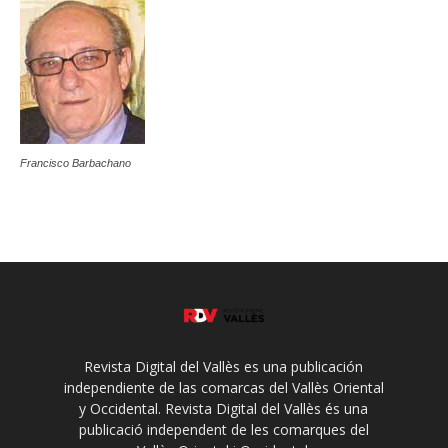
Francisco Barbachano
Revista Digital del Vallès es una publicación
independiente de las comarcas del Vallès Oriental
y Occidental. Revista Digital del Vallès és una
publicació independent de les comarques del