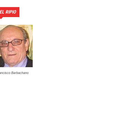
EL RIPIO
ancisco Barbachano