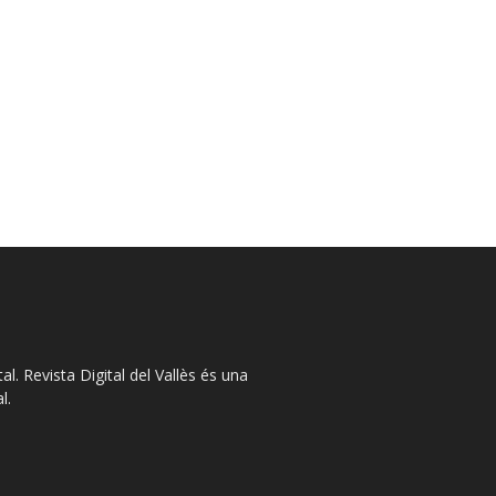
l. Revista Digital del Vallès és una
l.