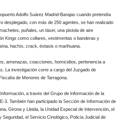
aeropuerto Adolfo Suárez Madrid-Barajas cuando pretendía
ivo desplegado, con más de 250 agentes, se han realizado
 machetes, puñales, un táser, una pistola de aire
atin Kings como collares, vestimentas o banderas y
ína, hachís, crack, éxtasis o marihuana.
ones, amenazas, coacciones, homicidios, pertenencia a
as. La investigación corre a cargo del Juzgado de
 Fiscalía de Menores de Tarragona.
e Información, a través del Grupo de Información de la
E-3. También han participado la Sección de Información de
a, Girona y Lleida, la Unidad Especial de Intervención, el
eguridad, el Servicio Cinológico, Policía Judicial de