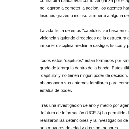
contra otra banda rival como venganza por el 
no llegaron a cometer la acción, los agentes ha
lesiones graves o incluso la muerte a alguna de 
La vida ilícita de estos “capítulos” se basa en 
violencia siguiendo directrices de la estructura
imponer disciplina mediante castigos físicos y p
Todos estos “capítulos” están formados por Ki
grado de jerarquía dentro de la banda. Estos 
“capítulo” y no tienen ningún poder de decisión
abandonar a sus entornos familiares para comete
estatus de poder.
Tras una investigación de año y medio por agent
Jefatura de Información (UCE-3) ha permitido de
realizaron las detenciones y la investigación de
son mayores de edad y dos son menores.