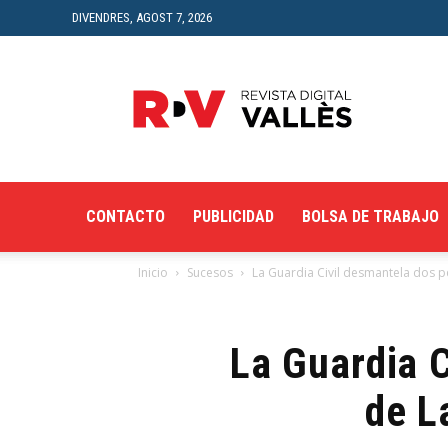
DIVENDRES, AGOST 7, 2026
Revista
Digital
del
Vallès
CONTACTO
PUBLICIDAD
BOLSA DE TRABAJO
Inicio
Sucesos
La Guardia Civil desmantela dos pe
La Guardia C
de L