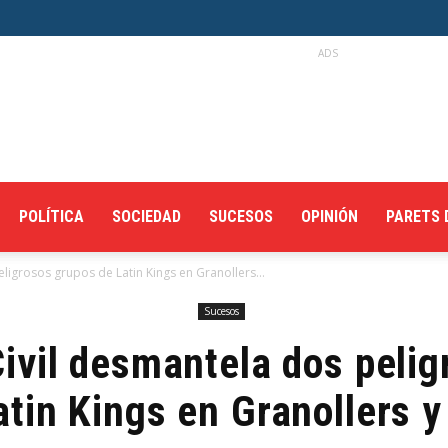
ADS
POLÍTICA
SOCIEDAD
SUCESOS
OPINIÓN
PARETS 
ligrosos grupos de Latin Kings en Granollers...
Sucesos
ivil desmantela dos peli
atin Kings en Granollers y