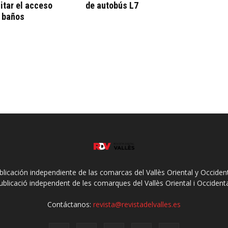
litar el acceso
de autobús L7
a baños
ublicación independiente de las comarcas del Vallès Oriental y Occidenta
ublicació independent de les comarques del Vallès Oriental i Occidenta
Contáctanos:
revista@revistadelvalles.es