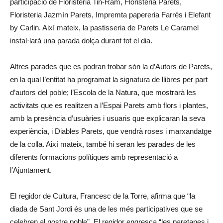
participació de Floristeria Tin-Ram, Floristeria Parets,
Floristeria Jazmín Parets, Impremta papereria Farrés i Elefant
by Carlin. Així mateix, la pastisseria de Parets Le Caramel
instal·larà una parada dolça durant tot el dia.
Altres parades que es podran trobar són la d’Autors de Parets,
en la qual l’entitat ha programat la signatura de llibres per part
d’autors del poble; l’Escola de la Natura, que mostrarà les
activitats que es realitzen a l’Espai Parets amb flors i plantes,
amb la presència d’usuàries i usuaris que explicaran la seva
experiència, i Diables Parets, que vendrà roses i marxandatge
de la colla. Així mateix, també hi seran les parades de les
diferents formacions polítiques amb representació a
l’Ajuntament.
El regidor de Cultura, Francesc de la Torre, afirma que “la
diada de Sant Jordi és una de les més participatives que se
celebren al nostre poble”. El regidor engresca “les paretanes i