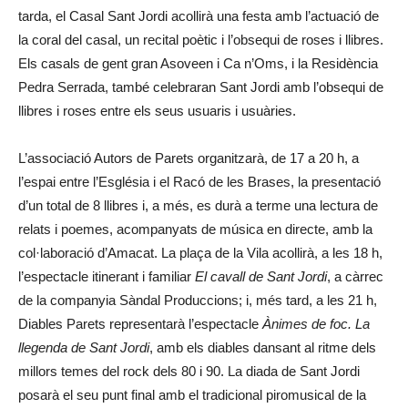
tarda, el Casal Sant Jordi acollirà una festa amb l’actuació de
la coral del casal, un recital poètic i l’obsequi de roses i llibres.
Els casals de gent gran Asoveen i Ca n’Oms, i la Residència
Pedra Serrada, també celebraran Sant Jordi amb l’obsequi de
llibres i roses entre els seus usuaris i usuàries.
L’associació Autors de Parets organitzarà, de 17 a 20 h, a
l’espai entre l’Església i el Racó de les Brases, la presentació
d’un total de 8 llibres i, a més, es durà a terme una lectura de
relats i poemes, acompanyats de música en directe, amb la
col·laboració d’Amacat. La plaça de la Vila acollirà, a les 18 h,
l’espectacle itinerant i familiar
El cavall de Sant Jordi
, a càrrec
de la companyia Sàndal Produccions; i, més tard, a les 21 h,
Diables Parets representarà l’espectacle
Ànimes de foc. La
llegenda de Sant Jordi
, amb els diables dansant al ritme dels
millors temes del rock dels 80 i 90. La diada de Sant Jordi
posarà el seu punt final amb el tradicional piromusical de la