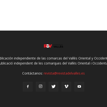
ublicación independiente de las comarcas del Vallès Oriental y Occidenta
ublicació independent de les comarques del Vallès Oriental i Occidenta
Contáctanos:
revista@revistadelvalles.es