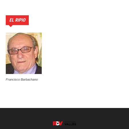
EL RIPIO
Francisco Barbachano