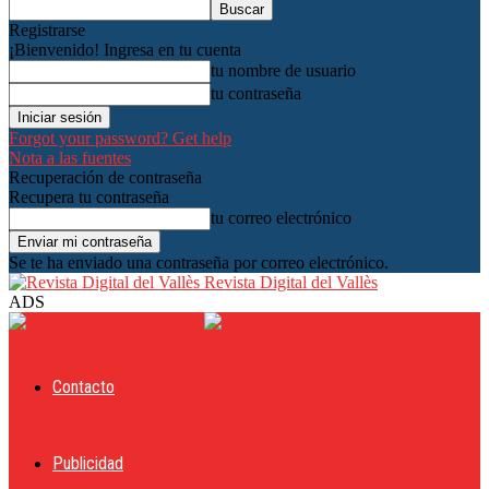
Registrarse
¡Bienvenido! Ingresa en tu cuenta
tu nombre de usuario
tu contraseña
Forgot your password? Get help
Nota a las fuentes
Recuperación de contraseña
Recupera tu contraseña
tu correo electrónico
Se te ha enviado una contraseña por correo electrónico.
Revista Digital del Vallès
ADS
Contacto
Publicidad