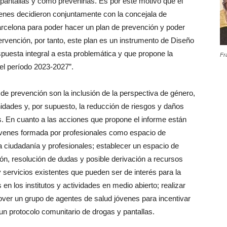
pantallas y cómo prevenirlas. Es por este motivo que el
nes decidieron conjuntamente con la concejala de
arcelona para poder hacer un plan de prevención y poder
ervención, por tanto, este plan es un instrumento de Diseño
espuesta integral a esta problemática y que propone la
Fr
el período 2023-2027”.
 de prevención son la inclusión de la perspectiva de género,
unidades y, por supuesto, la reducción de riesgos y daños
s. En cuanto a las acciones que propone el informe están
óvenes formada por profesionales como espacio de
a ciudadanía y profesionales; establecer un espacio de
ón, resolución de dudas y posible derivación a recursos
 servicios existentes que pueden ser de interés para la
en los institutos y actividades en medio abierto; realizar
er un grupo de agentes de salud jóvenes para incentivar
 un protocolo comunitario de drogas y pantallas.