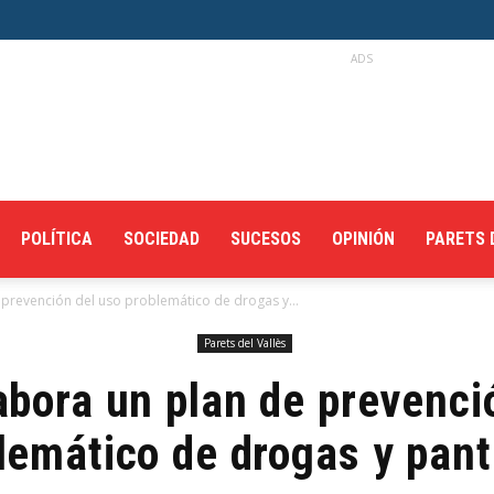
ADS
POLÍTICA
SOCIEDAD
SUCESOS
OPINIÓN
PARETS 
 prevención del uso problemático de drogas y...
Parets del Vallès
abora un plan de prevenci
lemático de drogas y pant