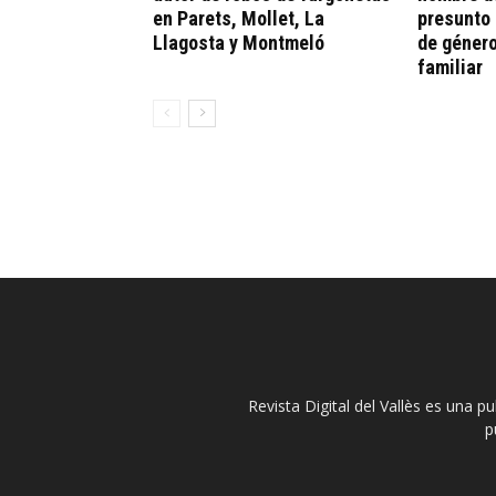
en Parets, Mollet, La
presunto 
Llagosta y Montmeló
de género
familiar
Revista Digital del Vallès es una p
p