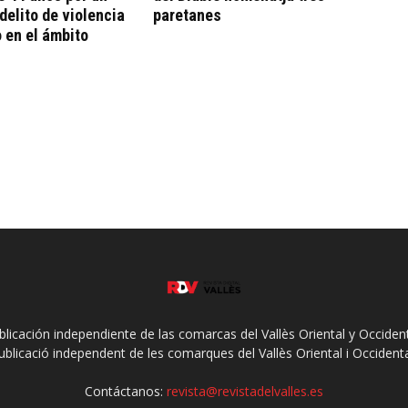
delito de violencia
paretanes
 en el ámbito
ublicación independiente de las comarcas del Vallès Oriental y Occidenta
ublicació independent de les comarques del Vallès Oriental i Occidenta
Contáctanos:
revista@revistadelvalles.es