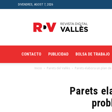
DIVENDRES, AGOST 7, 2026
Revista
Digital
del
Vallès
CONTACTO
PUBLICIDAD
BOLSA DE TRABAJO
Inicio
Parets del Vallès
Parets elabora un plan de
Parets el
prob