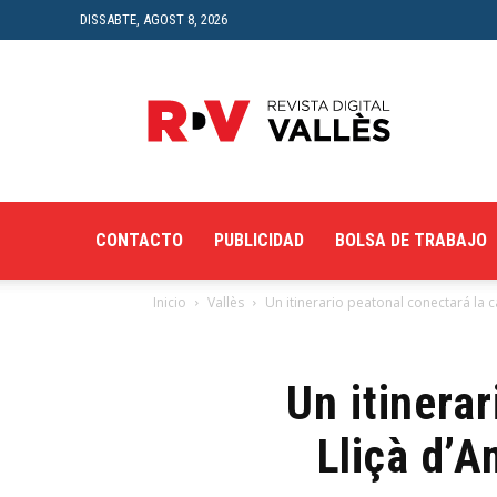
DISSABTE, AGOST 8, 2026
Revista
Digital
del
Vallès
CONTACTO
PUBLICIDAD
BOLSA DE TRABAJO
Inicio
Vallès
Un itinerario peatonal conectará la c
Un itinerar
Lliçà d’A