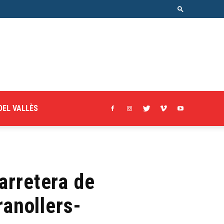
DEL VALLÈS
carretera de
ranollers-