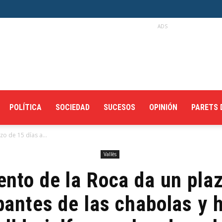
ADS
POLÍTICA
SOCIEDAD
SUCESOS
OPINIÓN
PARETS 
o de 15 días a...
Vallès
nto de la Roca da un pla
pantes de las chabolas y 