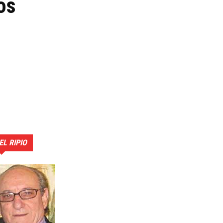
os
EL RIPIO