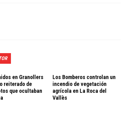
TOR
idos en Granollers
Los Bomberos controlan un
bo reiterado de
incendio de vegetación
otos que ocultaban
agrícola en La Roca del
ca
Vallès