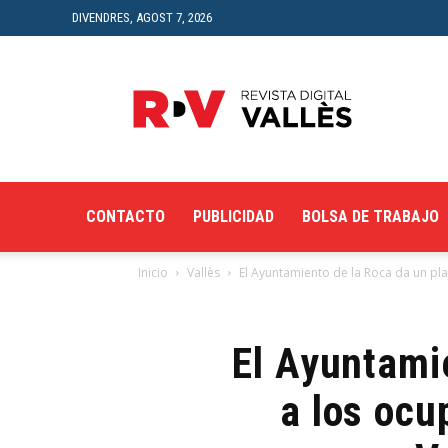
DIVENDRES, AGOST 7, 2026
Revista
Digital
del
Vallès
CONTACTO
PUBLICIDAD
BOLSA DE TRABAJO
Inicio
Vallès
El Ayuntamiento de la Roca da un plaz
El Ayuntamie
a los ocu