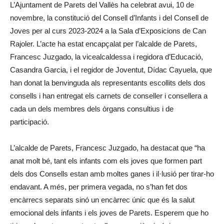
L’Ajuntament de Parets del Vallès ha celebrat avui, 10 de
novembre, la constitució del Consell d’Infants i del Consell de
Joves per al curs 2023-2024 a la Sala d’Exposicions de Can
Rajoler. L’acte ha estat encapçalat per l’alcalde de Parets,
Francesc Juzgado, la vicealcaldessa i regidora d’Educació,
Casandra Garcia, i el regidor de Joventut, Dídac Cayuela, que
han donat la benvinguda als representants escollits dels dos
consells i han entregat els carnets de conseller i consellera a
cada un dels membres dels òrgans consultius i de
participació.
L’alcalde de Parets, Francesc Juzgado, ha destacat que “ha
anat molt bé, tant els infants com els joves que formen part
dels dos Consells estan amb moltes ganes i il·lusió per tirar-ho
endavant. A més, per primera vegada, no s’han fet dos
encàrrecs separats sinó un encàrrec únic que és la salut
emocional dels infants i els joves de Parets. Esperem que ho