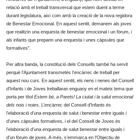
relació amb el treball transversal que estem duent a terme
durant legislatura, així com amb la creació de la nova regidora
de Benestar Emocional. En aquest sentit, demanem als joves
que realitzin una enquesta de benestar emocional i un fòrum, i
als infants que preparin una enquesta i unes càpsules que
formatives”.
Per altra banda, la constitució dels Consells també ha servit
perquè l’Ajuntament transmetés l’encàrrec de treball per
aquest nou curs. En aquest sentit, els nens i nenes del Consell
d’Infants i de Joves treballaran enguany en el mateix tema que
porta per títol
Estem bé, a Parets! La ciutat i la salut emocional
dels nois i noies.
L’encàrrec del Consell d’Infants és
l’elaboració d’una enquesta de salut i benestar entre iguals i
d’unes càpsules formatives, i el del Consell de Joves és
l’elaboració d’una enquesta de salut benestar entre iguals i
d’un fòrum de joves. A més, s’emmarca en l’Objectiu de