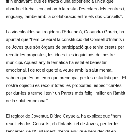
tirin endavant, que es tracta d’una experiència única que
aborda el treball conjunt amb la resta d’escolars dels centres i,
enguany, també amb la col·laboració entre els dos Consells”.
La vicealcaldessa i regidora d’Educació, Casandra Garcia, ha
apuntat que “hem celebrat la constitució del Consell d’Infants i
de Joves que són òrgans de participació que tenim creats per
recollir les propostes, les idees i les inquietuds del nostre
municipi. Aquest any la temàtica ha estat el benestar
emocional, i de tot el que té a veure amb la salut mental,
sabem que és un tema que preocupa, per les estadístiques. El
nostre objectiu és recollir totes les propostes, especificar-les
per dur-les a terme i tenir un Parets més feliç i millor en l’àmbit
de la salut emocional”.
El regidor de Joventut, Dídac Cayuela, ha explicat que “hem
reunit els dos Consells, el d’Infants i el de Joves, per fer-los
l’encàrrec de l’Ajuntament, d’enguany, que hem decidit en