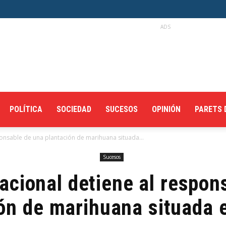
ADS
POLÍTICA
SOCIEDAD
SUCESOS
OPINIÓN
PARETS 
ponsable de una plantación de marihuana situada...
Sucesos
Nacional detiene al respon
ón de marihuana situada 