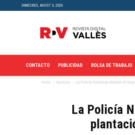
DIMECRES, AGOST 5, 2026
Revista
Digital
del
Vallès
CONTACTO
PUBLICIDAD
BOLSA DE TRABAJO
Inicio
Sucesos
La Policía Nacional detiene al res
La Policía 
plantaci