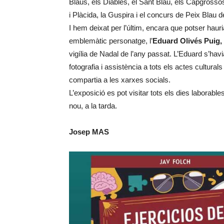
Blaus, els Diables, el Sant Blau, els Capgross
i Plàcida, la Guspira i el concurs de Peix Blau 
I hem deixat per l’últim, encara que potser hauri
emblemàtic personatge, l’
Eduard Olivés Puig,
vigília de Nadal de l’any passat. L’Eduard s’havi
fotografia i assistència a tots els actes cultura
compartia a les xarxes socials.
L’exposició es pot visitar tots els dies laborabl
nou, a la tarda.
Josep MAS