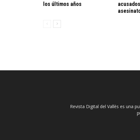
los últimos años
acusados
asesinat
Revista Digital del Vallès es una p
p