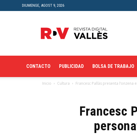
DIUMENGE, AGOST 9, 2026
Revista
Digital
del
Vallès
CONTACTO
PUBLICIDAD
BOLSA DE TRABAJO
Inicio
Cultura
Francesc Pallàs presenta l’onzena 
Francesc P
persona