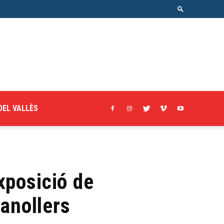
DEL VALLÈS
xposició de
anollers