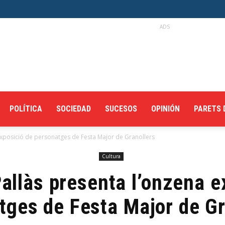
ADS
POLÍTICA
SOCIEDAD
SUCESOS
OPINIÓN
PARETS 
exposició de personatges de Festa Major de Granollers
Cultura
allàs presenta l’onzena e
tges de Festa Major de Gr