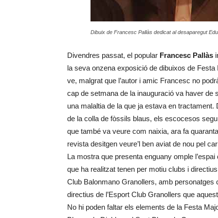
Dibuix de Francesc Pallàs dedicat al desaparegut Ed
Divendres passat, el popular
Francesc Pallàs
i
la seva onzena exposició de dibuixos de Festa M
ve, malgrat que l’autor i amic Francesc no podr
cap de setmana de la inauguració va haver de se
una malaltia de la que ja estava en tractament.
de la colla de fòssils blaus, els escocesos seg
que també va veure com naixia, ara fa quaranta
revista desitgen veure’l ben aviat de nou pel c
La mostra que presenta enguany omple l’espai d
que ha realitzat tenen per motiu clubs i directius
Club Balonmano Granollers, amb personatges
directius de l’Esport Club Granollers que aques
No hi poden faltar els elements de la Festa Majo