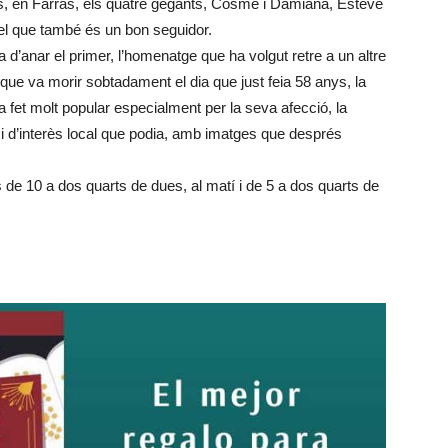
os, en Farras, els quatre gegants, Cosme i Damiana, Esteve
del que també és un bon seguidor.
a d’anar el primer, l’homenatge que ha volgut retre a un altre
que va morir sobtadament el dia que just feia 58 anys, la
a fet molt popular especialment per la seva afecció, la
ls i d’interès local que podia, amb imatges que després
es de 10 a dos quarts de dues, al matí i de 5 a dos quarts de