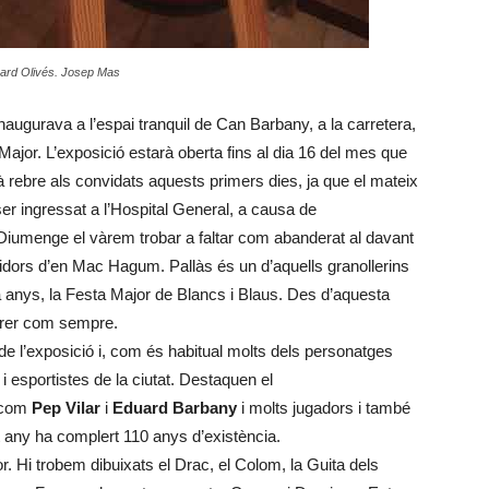
uard Olivés. Josep Mas
naugurava a l’espai tranquil de Can Barbany, a la carretera,
ajor. L’exposició estarà oberta fins al dia 16 del mes que
à rebre als convidats aquests primers dies, ja que el mateix
r ingressat a l’Hospital General, a causa de
 Diumenge el vàrem trobar a faltar com abanderat al davant
uidors d’en Mac Hagum. Pallàs és un d’aquells granollerins
 anys, la Festa Major de Blancs i Blaus. Des d’aquesta
arrer com sempre.
e l’exposició i, com és habitual molts dels personatges
 i esportistes de la ciutat. Destaquen el
 com
Pep Vilar
i
Eduard Barbany
i molts jugadors i també
t any ha complert 110 anys d’existència.
r. Hi trobem dibuixats el Drac, el Colom, la Guita dels