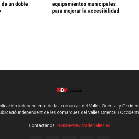
 de un doble
equipamientos municipales
o
para mejorar la accesibilidad
ublicación independiente de las comarcas del Vallès Oriental y Occidenta
ublicació independent de les comarques del Vallès Oriental i Occidenta
Contáctanos:
revista@revistadelvalles.es