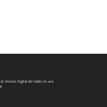
l. Revista Digital del Vallès és una
l.