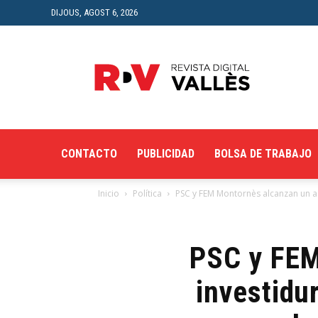
DIJOUS, AGOST 6, 2026
Revista
Digital
del
Vallès
CONTACTO
PUBLICIDAD
BOLSA DE TRABAJO
Inicio
Política
PSC y FEM Montornès alcanzan un ac
PSC y FEM
investidur