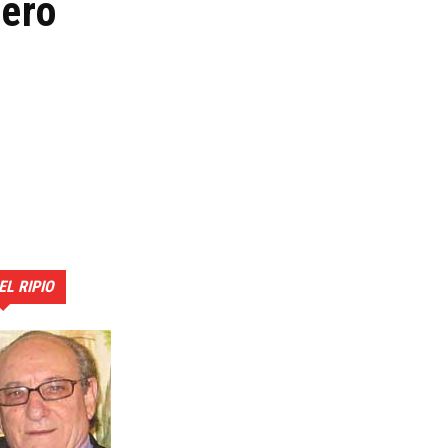
tero
EL RIPIO