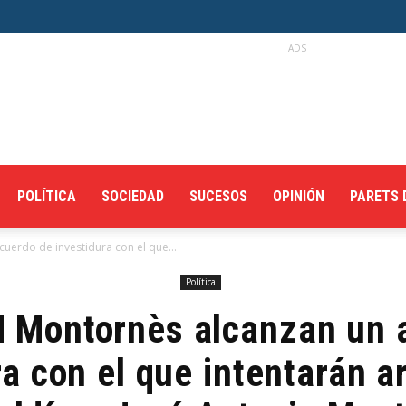
ADS
POLÍTICA
SOCIEDAD
SUCESOS
OPINIÓN
PARETS 
uerdo de investidura con el que...
Política
 Montornès alcanzan un 
a con el que intentarán ar