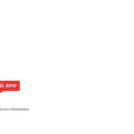
EL RIPIO
ancisco Barbachano