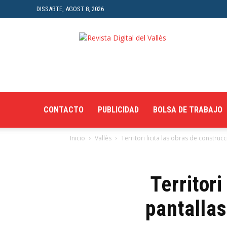
DISSABTE, AGOST 8, 2026
Revista
Digital
del
Vallès
CONTACTO
PUBLICIDAD
BOLSA DE TRABAJO
Inicio
Vallès
Territori licita las obras de construcc
Territori
pantallas