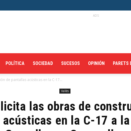
ADS
POLÍTICA
SOCIEDAD
SUCESOS
OPINIÓN
PARETS 
ión de pantallas acústicas en la C-17...
Vallès
 licita las obras de const
 acústicas en la C-17 a la