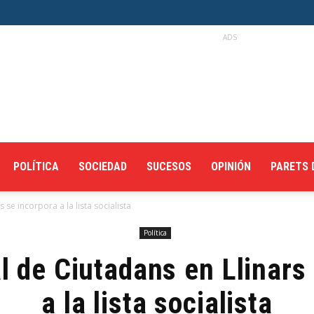
ADS
POLÍTICA
SOCIEDAD
SUCESOS
OPINIÓN
PARETS 
 se incorpora a la lista socialista
Política
l de Ciutadans en Llinars
a la lista socialista