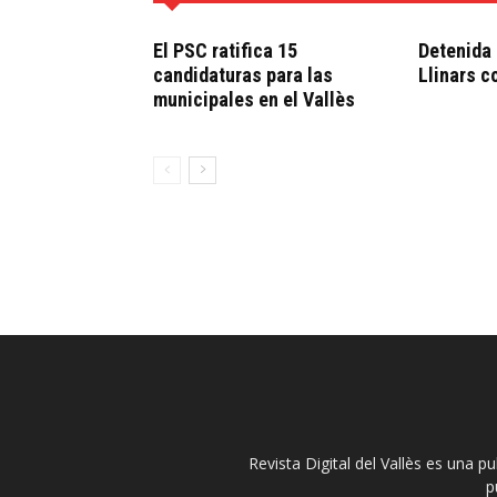
El PSC ratifica 15
Detenida 
candidaturas para las
Llinars c
municipales en el Vallès
Revista Digital del Vallès es una p
p