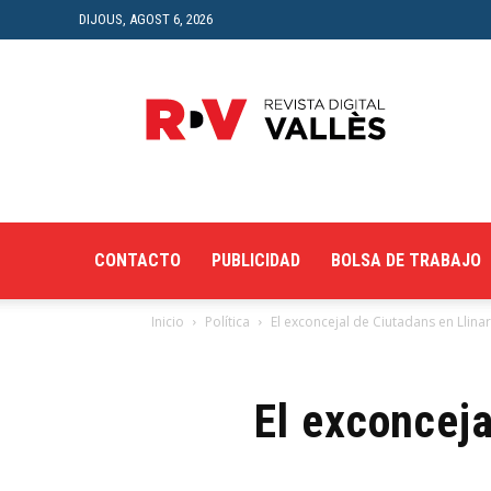
DIJOUS, AGOST 6, 2026
Revista
Digital
del
Vallès
CONTACTO
PUBLICIDAD
BOLSA DE TRABAJO
Inicio
Política
El exconcejal de Ciutadans en Llinars
El exconceja