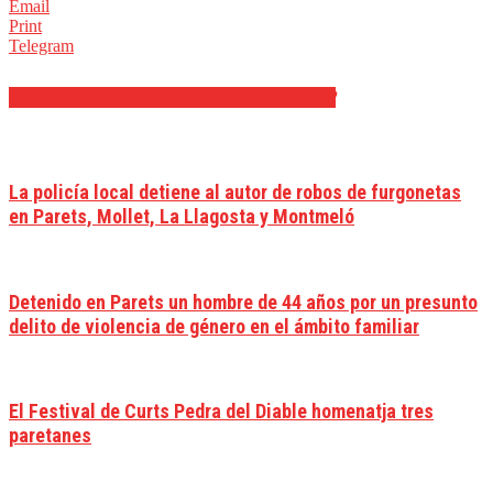
Email
Print
Telegram
ARTÍCULOS RELACIONADOS
MÁS DEL AUTOR
La policía local detiene al autor de robos de furgonetas
en Parets, Mollet, La Llagosta y Montmeló
Detenido en Parets un hombre de 44 años por un presunto
delito de violencia de género en el ámbito familiar
El Festival de Curts Pedra del Diable homenatja tres
paretanes