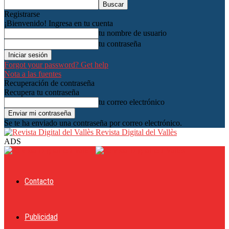
Registrarse
¡Bienvenido! Ingresa en tu cuenta
tu nombre de usuario
tu contraseña
Forgot your password? Get help
Nota a las fuentes
Recuperación de contraseña
Recupera tu contraseña
tu correo electrónico
Se te ha enviado una contraseña por correo electrónico.
Revista Digital del Vallès
ADS
Contacto
Publicidad