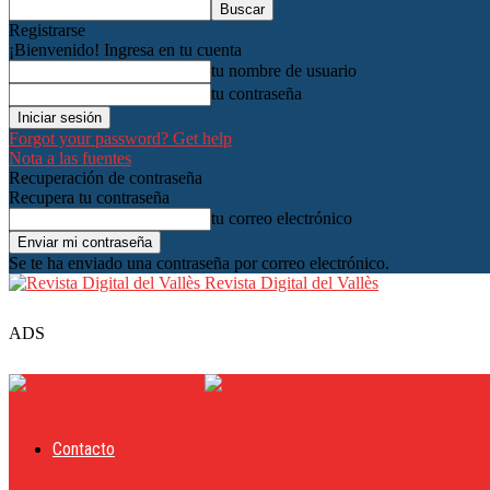
Registrarse
¡Bienvenido! Ingresa en tu cuenta
tu nombre de usuario
tu contraseña
Forgot your password? Get help
Nota a las fuentes
Recuperación de contraseña
Recupera tu contraseña
tu correo electrónico
Se te ha enviado una contraseña por correo electrónico.
Revista Digital del Vallès
ADS
Contacto