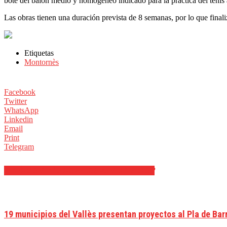
bote del balón medio y homogéneo indicado para la práctica del tenis a
Las obras tienen una duración prevista de 8 semanas, por lo que finali
Etiquetas
Montornès
Facebook
Twitter
WhatsApp
Linkedin
Email
Print
Telegram
ARTÍCULOS RELACIONADOS
MÁS DEL AUTOR
19 municipios del Vallès presentan proyectos al Pla de Bar