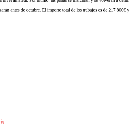
 nivel amateur. Por último, las pistas se marcarán y se volverán a delimi
zarán antes de octubre. El importe total de los trabajos es de 217.800€ y
ris