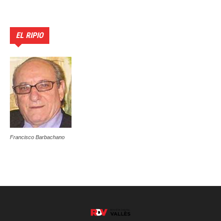
EL RIPIO
Francisco Barbachano