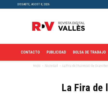
DISSABTE, AGOST 8, 2026
Revista
Digital
del
Vallès
CONTACTO
PUBLICIDAD
BOLSA DE TRABAJO
Inicio
Sociedad
La Fira de l’Ascensió de Granolle
La Fira de 