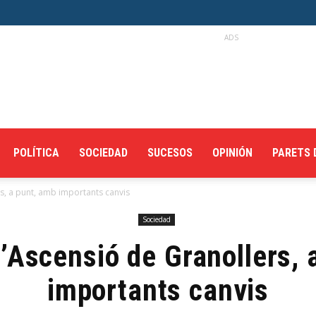
ADS
POLÍTICA
SOCIEDAD
SUCESOS
OPINIÓN
PARETS 
rs, a punt, amb importants canvis
Sociedad
l’Ascensió de Granollers,
importants canvis