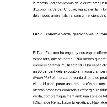
la reflexió i del compromís de la ciutat amb un 
d’Economia Verda i Circular, basada en la millora 
dels riscos ambientals i el consum eficient dels
Fira d’Economia Verda, gastronomia i automo
El Parc Firal acollirà enguany nou espais difere
expositors, que ocuparan 2.700 metres quadrats
enrere el caràcter multisectorial i s’ha especiali
un 90 per cent dels expositors hi assistiran per
Green Market
, mercat de venda directa de pro
el que hi participaran una trentena d’expositors. 
oferiran propostes comercials d’energia, residus
verda, comptant igualment amb una zona de tall
l’Oficina de Rehabilitació Energètica d’Habitatg