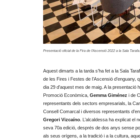
Presentació oficial de la Fira de l’Ascensió 2022 a la Sala Taraf
Aquest dimarts a la tarda s’ha fet a la Sala Tara
de les Fires i Festes de l’Ascensió d’enguany, q
dia 29 d’aquest mes de maig. A la presentació hi
Promoció Econòmica,
Gemma Giménez
i de C
representants dels sectors empresarials, la C
Consell Comarcal i diversos representants d’entita
Gregori Vizcaíno
. L’alcaldessa ha explicat el 
seva 70a edició, després de dos anys sense po
als seus orígens, a la tradició i a la cultura, aq