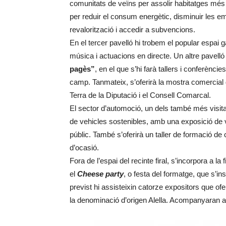
comunitats de veïns per assolir habitatges més
per reduir el consum energètic, disminuir les em
revalorització i accedir a subvencions.
En el tercer pavelló hi trobem el popular espa
música i actuacions en directe. Un altre pavelló
pagès”
, en el que s’hi farà tallers i conferènci
camp. Tanmateix, s’oferirà la mostra comercial 
Terra de la Diputació i el Consell Comarcal.
El sector d’automoció, un dels també més visit
de vehicles sostenibles, amb una exposició de ve
públic. També s’oferirà un taller de formació de
d’ocasió.
Fora de l’espai del recinte firal, s’incorpora a 
el
Cheese party
, o festa del formatge, que s’ins
previst hi assisteixin catorze expositors que o
la denominació d’origen Alella. Acompanyaran al