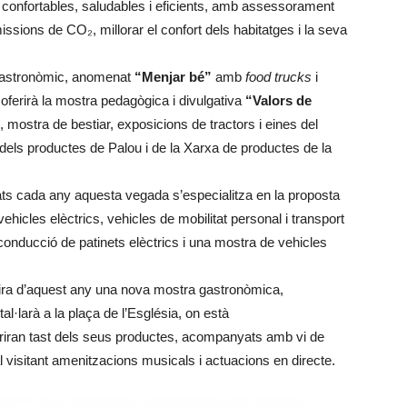
 confortables, saludables i eficients, amb assessorament
issions de CO₂, millorar el confort dels habitatges i la seva
i gastronòmic, anomenat
“Menjar bé”
amb
food trucks
i
 oferirà la mostra pedagògica i divulgativa
“Valors de
es, mostra de bestiar, exposicions de tractors i eines del
dels productes de Palou i de la Xarxa de productes de la
ats cada any aquesta vegada s’especialitza en la proposta
hicles elèctrics, vehicles de mobilitat personal i transport
 conducció de patinets elèctrics i una mostra de vehicles
la fira d’aquest any una nova mostra gastronòmica,
tal·larà a la plaça de l’Església, on està
feriran tast dels seus productes, acompanyats amb vi de
 visitant amenitzacions musicals i actuacions en directe.