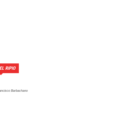
EL RIPIO
ancisco Barbachano