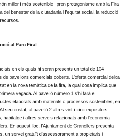
món millor i més sostenible i pren protagonisme amb la Fira
del benestar de la ciutadania i l’equitat social, la reducció
 recursos.
ció al Parc Firal
nciats en els quals hi seran presents un total de 104
 de pavellons comercials coberts. L’oferta comercial deixa
tzat en la nova temàtica de la fira, la qual cosa implica que
 primera vegada. Al pavelló número 1 s’hi farà el
ductes elaborats amb materials o processos sostenibles, en
Al seu costat, al pavelló 2 altres vint-i-cinc expositors
, habitatge i altres serveis relacionats amb l’economia
ers. En aquest lloc, l’Ajuntament de Granollers presenta
es, un servei gratuït d’assessorament a propietaris i