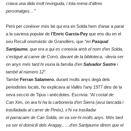
criava una dida molt revinguda, i tota mena d’altres
personatges…”
Però per conèixer més bé qui era en Solda hem d’anar a parar
a la saviesa popular de
l’Enric Garcia-Pey
que ens diu en el
seu Recull onomàstic de Granollers, que
“en
Pasqual
Santjaume
, que era a qui es coneixia amb el nom d’en Solda,
s’estigué al carrer de Corró, davant de la biblioteca, -devia ser
on anys més tard hi viuria la família d’en
Salvador Sastre
i
també al número 12″
.
També
Ferran Salamero
, durant molts anys degà dels
periodistes locals, ho explicava al
Vallès
l’any 1977 dins de la
seva secció de Tipus i anècdotes. Escrivia:
“Al costat de
Can Xim, on ara hi ha la carboneria d’en Sierra (avui tancada i
traslladada al carrer de Pinós), s’hi va traslladar
el parracaire de Can Solda, on va ser-hi molts anys. Més tard
va ser el domicili dels Aragay.. …d’en Santjaume direm que el