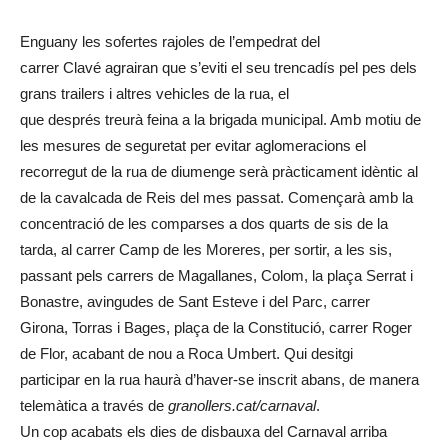
Enguany les sofertes rajoles de l’empedrat del
carrer Clavé agrairan que s’eviti el seu trencadís pel pes dels
grans trailers i altres vehicles de la rua, el
que després treurà feina a la brigada municipal. Amb motiu de
les mesures de seguretat per evitar aglomeracions el
recorregut de la rua de diumenge serà pràcticament idèntic al
de la cavalcada de Reis del mes passat. Començarà amb la
concentració de les comparses a dos quarts de sis de la
tarda, al carrer Camp de les Moreres, per sortir, a les sis,
passant pels carrers de Magallanes, Colom, la plaça Serrat i
Bonastre, avingudes de Sant Esteve i del Parc, carrer
Girona, Torras i Bages, plaça de la Constitució, carrer Roger
de Flor, acabant de nou a Roca Umbert. Qui desitgi
participar en la rua haurà d’haver-se inscrit abans, de manera
telemàtica a través de
granollers.cat/carnaval
.
Un cop acabats els dies de disbauxa del Carnaval arriba