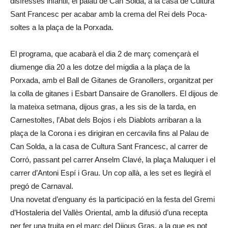
disfresses infantil, el palau de Can Solda, a la casa de Cultura
Sant Francesc per acabar amb la crema del Rei dels Poca-
soltes a la plaça de la Porxada.
El programa, que acabarà el dia 2 de març començarà el
diumenge dia 20 a les dotze del migdia a la plaça de la
Porxada, amb el Ball de Gitanes de Granollers, organitzat per
la colla de gitanes i Esbart Dansaire de Granollers. El dijous de
la mateixa setmana, dijous gras, a les sis de la tarda, en
Carnestoltes, l’Abat dels Bojos i els Diablots arribaran a la
plaça de la Corona i es dirigiran en cercavila fins al Palau de
Can Solda, a la casa de Cultura Sant Francesc, al carrer de
Corró, passant pel carrer Anselm Clavé, la plaça Maluquer i el
carrer d’Antoni Espí i Grau. Un cop allà, a les set es llegirà el
pregó de Carnaval.
Una novetat d’enguany és la participació en la festa del Gremi
d’Hostaleria del Vallès Oriental, amb la difusió d’una recepta
per fer una truita en el marc del Dijous Gras, a la que es pot