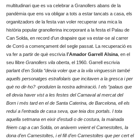
multitudinari que es va celebrar a Granollers abans de la
pandèmia que ens va obligar a tots a estar tancats a casa, els
organitzadors de la festa van voler recuperar una mica la
història popular granollerina incorporant a la festa el Palau de
Can Solda, en record d’un drapaire que va estar-se al carrer
de Corró a començament del segle passat. La recuperació es
va fer a partir de què escrivia
l’Amador Garrell Alsina
, en el
seu llibre
Granollers vila oberta
, el 1960. Garrell escrivia
parlant d’en
Solda “devia voler que a la vila vinguessin també
aquells personatges estrafolaris que incitaven a la gresca i per
què no dir-ho? -produïen la nostra admiració. I els “palaus que
ell devia haver vist a les festes del Carnaval al mercat del
Born i més tard en el de Santa Caterina, de Barcelona, ell els
reduí a l’entrada de casa seva, que teia dos portals. I tota
aquella setmana en eixir d’estudi o de costura, la mainada
fèiem cap a can Solda, on anàvem veient el Carnestoltes, la
dona d’en Carnestoltes, i el fill d’en Carnestoltes que per cert el