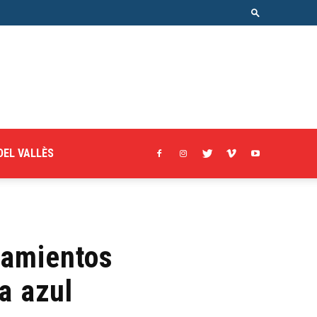
DEL VALLÈS
camientos
a azul