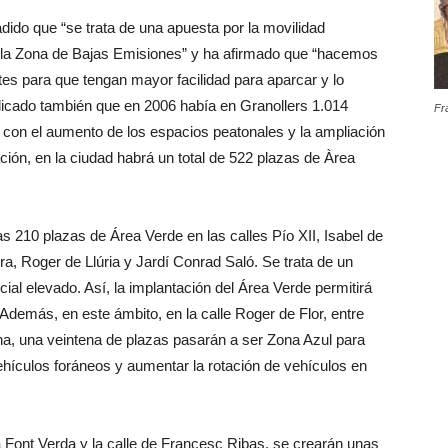
dido que “se trata de una apuesta por la movilidad
de la Zona de Bajas Emisiones” y ha afirmado que “hacemos
tes para que tengan mayor facilidad para aparcar y lo
licado también que en 2006 había en Granollers 1.014
Fr
 con el aumento de los espacios peatonales y la ampliación
ión, en la ciudad habrá un total de 522 plazas de Àrea
s 210 plazas de Área Verde en las calles Pío XII, Isabel de
rra, Roger de Llúria y Jardí Conrad Saló. Se trata de un
cial elevado. Así, la implantación del Área Verde permitirá
 Además, en este ámbito, en la calle Roger de Flor, entre
lena, una veintena de plazas pasarán a ser Zona Azul para
ehículos foráneos y aumentar la rotación de vehículos en
a Font Verda y la calle de Francesc Ribas, se crearán unas