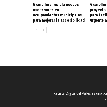
Granollers instala nuevos
Granoller
ascensores en
proyecto 
equipamientos municipales
para faci
para mejorar la accesibilidad
urgente 
Revista Digital del Vallès es una p
p