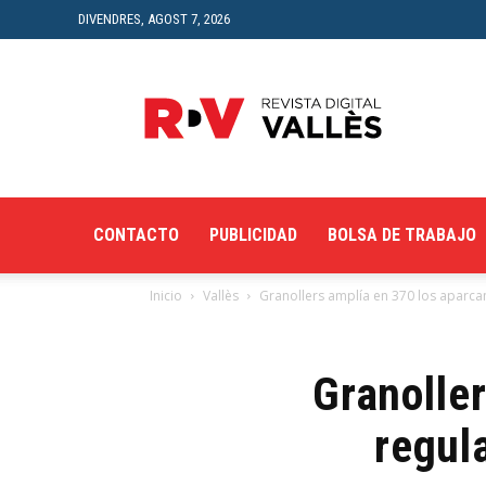
DIVENDRES, AGOST 7, 2026
Revista
Digital
del
Vallès
CONTACTO
PUBLICIDAD
BOLSA DE TRABAJO
Inicio
Vallès
Granollers amplía en 370 los aparca
Granolle
regul