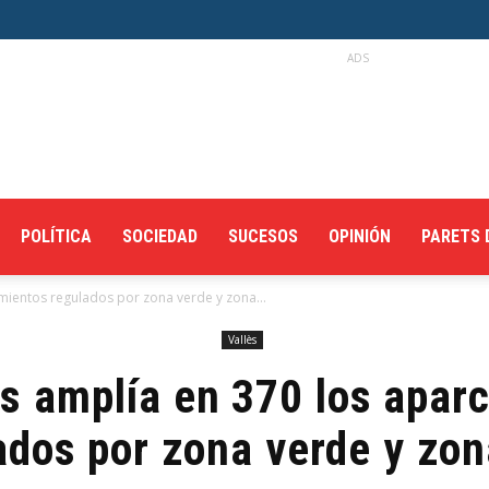
ADS
POLÍTICA
SOCIEDAD
SUCESOS
OPINIÓN
PARETS 
mientos regulados por zona verde y zona...
Vallès
rs amplía en 370 los apar
ados por zona verde y zon