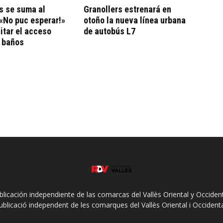
s se suma al
Granollers estrenará en
«No puc esperar!»
otoño la nueva línea urbana
litar el acceso
de autobús L7
a baños
ublicación independiente de las comarcas del Vallès Oriental y Occidenta
ublicació independent de les comarques del Vallès Oriental i Occidenta