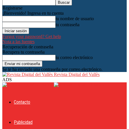
Registrarse
¡Bienvenido! Ingresa en tu cuenta
tu nombre de usuario
tu contraseña
Forgot your password? Get help
Nota a las fuentes
Recuperación de contraseña
Recupera tu contraseña
tu correo electrónico
Se te ha enviado una contraseña por correo electrónico.
Revista Digital del Vallès
ADS
Contacto
Publicidad