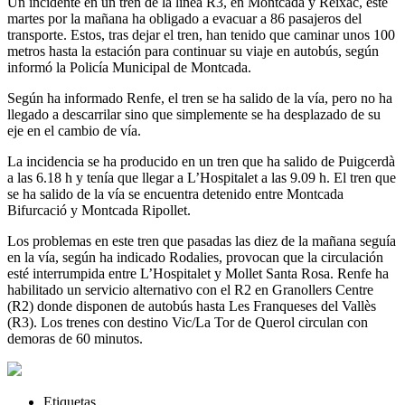
Un incidente en un tren de la línea R3, en Montcada y Reixac, este
martes por la mañana ha obligado a evacuar a 86 pasajeros del
transporte. Estos, tras dejar el tren, han tenido que caminar unos 100
metros hasta la estación para continuar su viaje en autobús, según
informó la Policía Municipal de Montcada.
Según ha informado Renfe, el tren se ha salido de la vía, pero no ha
llegado a descarrilar sino que simplemente se ha desplazado de su
eje en el cambio de vía.
La incidencia se ha producido en un tren que ha salido de Puigcerdà
a las 6.18 h y tenía que llegar a L’Hospitalet a las 9.09 h. El tren que
se ha salido de la vía se encuentra detenido entre Montcada
Bifurcació y Montcada Ripollet.
Los problemas en este tren que pasadas las diez de la mañana seguía
en la vía, según ha indicado Rodalies, provocan que la circulación
esté interrumpida entre L’Hospitalet y Mollet Santa Rosa. Renfe ha
habilitado un servicio alternativo con el R2 en Granollers Centre
(R2) donde disponen de autobús hasta Les Franqueses del Vallès
(R3). Los trenes con destino Vic/La Tor de Querol circulan con
demoras de 60 minutos.
Etiquetas