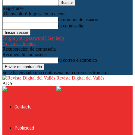
Registrarse
¡Bienvenido! Ingresa en tu cuenta
tu nombre de usuario
tu contraseña
Forgot your password? Get help
Nota a las fuentes
Recuperación de contraseña
Recupera tu contraseña
tu correo electrónico
Se te ha enviado una contraseña por correo electrónico.
Revista Digital del Vallès
ADS
Contacto
Publicidad