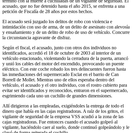
terminó con la muerte a cuchilladas de un vigilante de seguridad. El
acusado, que no fue detenido hasta el año 2015, se enfrenta a una
petición de Fiscalía de 28 años por estos hechos.
El acusado será juzgado los delitos de robo con violencia e
intimidación con uso de arma, de un delito de asesinato con alevosía
y ensañamiento y de un delito de robo de uso de vehículo. Concurre
la circunstancia agravante de disfraz.
Según el fiscal, el acusado, junto con otros dos individuos no
identificados, accedió el 18 de octubre de 2003 al interior de un
vehículo estacionado, violentando la cerradura de la puerta, arrancó
y unió los cables del motor del encendido, provocando un puente
eléctrico. Con este coche robado los tres delincuentes fueron hasta
las inmediaciones del supermercado Esclat en el barrio de Can
Borrell de Mollet. Mientras uno de ellos esperaba dentro del
vehículo, el acusado y el otro individuo, con el rostro cubierto para
evitar ser identificados y reconocidos, entraron en el supermercado,
esgrimiendo cada uno un cuchillo de grandes dimensiones.
Allí dirigieron a las empleadas, exigiéndoles la entrega de todo el
dinero que había en las cajas registradoras. A raíz de los gritos, el
vigilante de seguridad de la empresa VSS acudió a la zona de las
cajas registradoras. Fue entonces cuando el acusado golpeó al
vigilante, haciéndolo caer al suelo, donde continuó golpeándolo y le
clavó de forma reiterada el cuchillo.