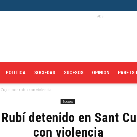
ADS
POLÍTICA
SOCIEDAD
SUCESOS
OPINIÓN
PARETS 
 Cugat por robo con violencia
Sucesos
 Rubí detenido en Sant Cu
con violencia