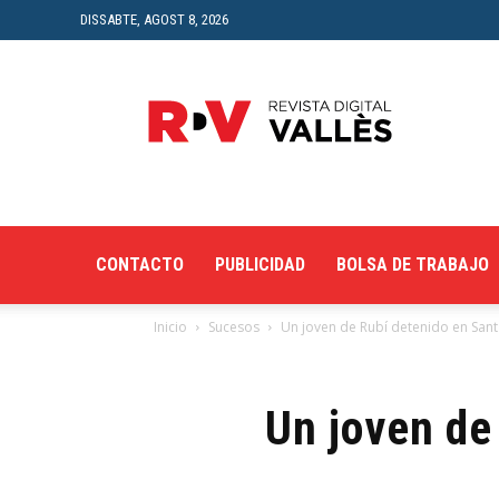
DISSABTE, AGOST 8, 2026
Revista
Digital
del
Vallès
CONTACTO
PUBLICIDAD
BOLSA DE TRABAJO
Inicio
Sucesos
Un joven de Rubí detenido en Sant
Un joven de